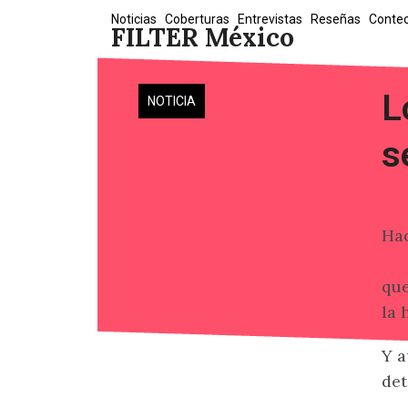
Skip
Noticias
Coberturas
Entrevistas
Reseñas
Conte
FILTER México
to
content
L
NOTICIA
s
Hac
Cl
qu
la 
Y a
det