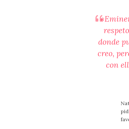
«Eminem
respet
donde pu
creo, per
con el
Nat
pid
fav