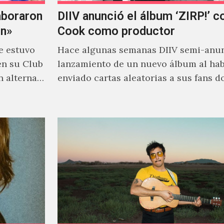
aboraron
DIIV anunció el álbum ‘ZIRP!’ c
on»
Cook como productor
e estuvo
Hace algunas semanas DIIV semi-anun
en su Club
lanzamiento de un nuevo álbum al ha
n alterna
enviado cartas aleatorias a sus fans 
venía el nombre de 'ZIRP!'…