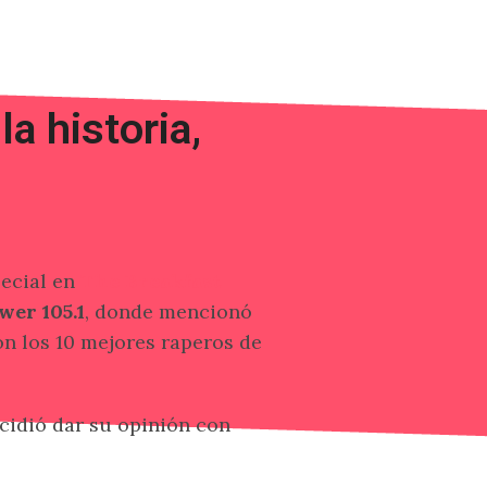
a historia,
ecial en
The Breakfast
er 105.1
, donde mencionó
on los 10 mejores raperos de
cidió dar su opinión con