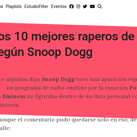
os
Playlists
EstudioFilter
Eventos
os 10 mejores raperos de l
egún Snoop Dogg
e algunos días
Snoop Dogg
tuvo una aparición esp
ub
, un programa de radio emitido por la estación
Pow
e
Eminem
no figuraba dentro de su lista personal c
historia.
unque el comentario pudo quedarse solo en eso, de
alle: