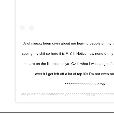
A lot niggaz been cryin about me leaving people off my 
seeing my shit so here it is F. Y. I. Notice how none of my
me are on the list respect ya. Gz is what I was taught if 
over it I get left off a lot of top10s I’m not even 
??????????????. ? drop
Una publicación compartida por
snoopdogg
(@snoopdogg)