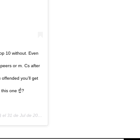
top 10 without. Even
 peers or m. Cs after
u offended you’ll get
on this one ☝?
 el
31 de Jul de 2020 a las 8:57 PDT