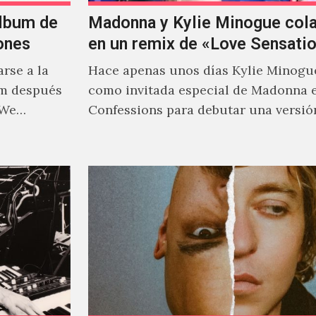
álbum de
Madonna y Kylie Minogue col
ones
en un remix de «Love Sensati
rse a la
Hace apenas unos días Kylie Minogu
um después
como invitada especial de Madonna 
 We…
Confessions para debutar una versió
de "Love Sensation", canción…