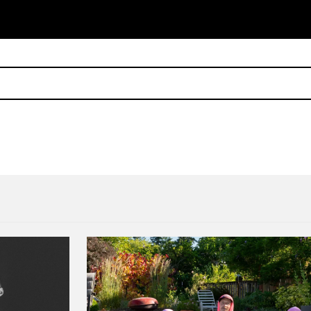
 de la serie en un solo playlist
Andrea Lp Mx: La necesidad d