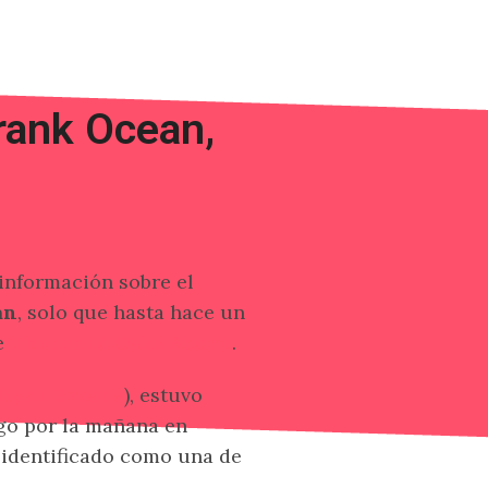
rank Ocean,
información sobre el
an
, solo que hasta hace un
e
Thousand Oaks Acorn
.
Ryan Breaux
), estuvo
go por la mañana en
 identificado como una de