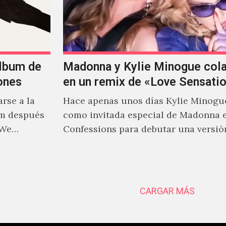
álbum de
Madonna y Kylie Minogue col
ones
en un remix de «Love Sensati
rse a la
Hace apenas unos días Kylie Minogu
um después
como invitada especial de Madonna 
 We…
Confessions para debutar una versió
de "Love Sensation", canción…
CARGAR MÁS