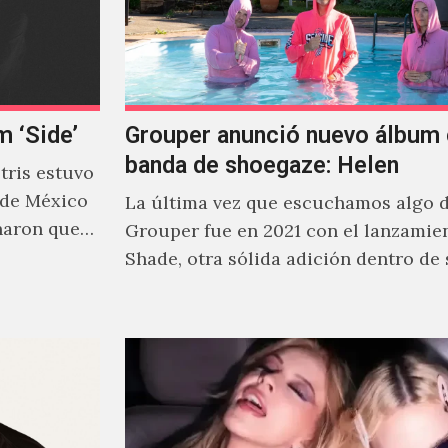
m ‘Side’
Grouper anunció nuevo álbum 
banda de shoegaze: Helen
ris estuvo
 de México
La última vez que escuchamos algo 
naron que
Grouper fue en 2021 con el lanzamie
Shade, otra sólida adición dentro de
cautivante repertorio y,…