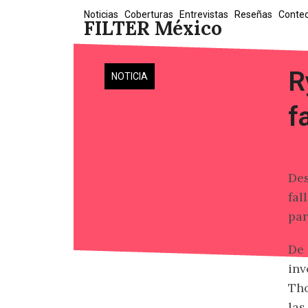
Skip
Noticias
Coberturas
Entrevistas
Reseñas
Conte
FILTER México
to
content
R
NOTICIA
f
Des
fal
par
De 
inv
Tho
las