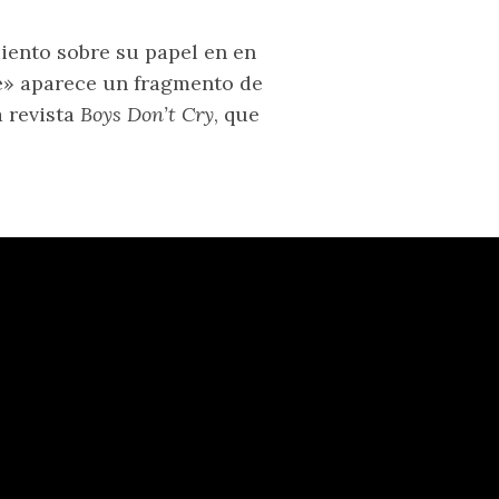
miento sobre su papel en en
ee» aparece un fragmento de
a revista
Boys Don’t Cry
, que