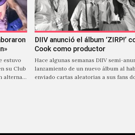
aboraron
DIIV anunció el álbum ‘ZIRP!’ c
on»
Cook como productor
e estuvo
Hace algunas semanas DIIV semi-anun
en su Club
lanzamiento de un nuevo álbum al ha
n alterna
enviado cartas aleatorias a sus fans 
venía el nombre de 'ZIRP!'…