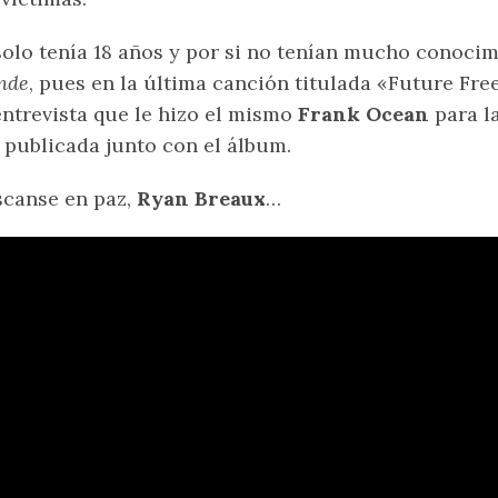
solo tenía 18 años y por si no tenían mucho conoci
nde
, pues en la última canción titulada «Future Fr
entrevista que le hizo el mismo
Frank Ocean
para l
 publicada junto con el álbum.
canse en paz,
Ryan Breaux
…