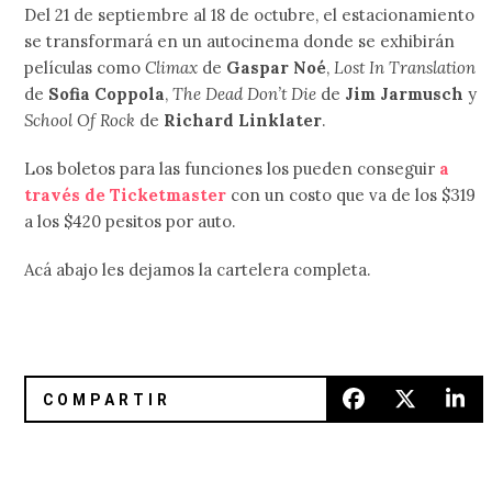
Del 21 de septiembre al 18 de octubre, el estacionamiento
se transformará en un autocinema donde se exhibirán
películas como
Climax
de
Gaspar Noé
,
Lost In Translation
de
Sofia Coppola
,
The Dead Don’t Die
de
Jim Jarmusch
y
School Of Rock
de
Richard Linklater
.
Los boletos para las funciones los pueden conseguir
a
través de Ticketmaster
con un costo que va de los $319
a los $420 pesitos por auto.
Acá abajo les dejamos la cartelera completa.
Martin Thulin (Exploded View) ya tiene listo ‘Into The Light
Fleet Foxes está de regresó con 