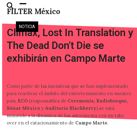
Skip
Open
Close
FILTER México
to
mobile
mobile
content
menu
menu
NOTICIA
Climax, Lost In Translation y
The Dead Don’t Die se
exhibirán en Campo Marte
Como parte de las iniciativas que se han implementado
para reactivar el ámbito del entretenimiento en nuestro
país,
ECO
(responsables de
Ceremonia, Radiobosque,
Sónar México
y
Auditorio Blackberry
) se está
sumando a la dinámica de los autocinema con un take
over en el estacionamiento de
Campo Marte
.