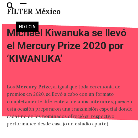
Skip
Open
Close
FILTER México
to
mobile
mobile
content
menu
menu
NOTICIA
Michael Kiwanuka se llevó
el Mercury Prize 2020 por
‘KIWANUKA’
Los
Mercury Prize
, al igual que toda ceremonia de
premios en 2020, se llevó a cabo con un formato
completamente diferente al de años anteriores, pues en
esta ocasión prepararon una transmisión especial donde
cada uno de los nominados ofreció su respectivo
performance desde casa (o un estudio aparte).