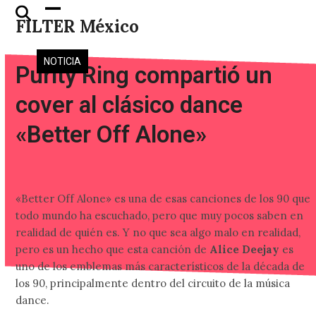
Skip
Open
Close
FILTER México
to
mobile
mobile
content
menu
menu
NOTICIA
Purity Ring compartió un
cover al clásico dance
«Better Off Alone»
«Better Off Alone» es una de esas canciones de los 90 que
todo mundo ha escuchado, pero que muy pocos saben en
realidad de quién es. Y no que sea algo malo en realidad,
pero es un hecho que esta canción de
Alice Deejay
es
uno de los emblemas más característicos de la década de
los 90, principalmente dentro del circuito de la música
dance.