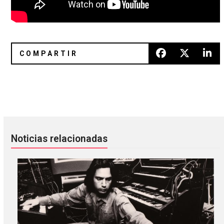
Born In The USA: 12 excelentes covers a Bruce Springstee
El Real Under reabrirá en una n
Noticias relacionadas