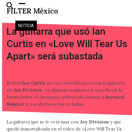
Skip
Open
Close
FILTER México
to
mobile
mobile
content
menu
menu
NOTICIA
La guitarra que usó Ian
Curtis en «Love Will Tear Us
Apart» será subastada
Si bien
Ian Curtis
no era conocido por tocar la guitarra
en
Joy Division
, en algunas ocasiones le tocó llevar la
batuta sobre el escenario, sobretodo cuando a
Bernard
Sumner
le tocaba tocar los teclados.
La guitarra que se le veía usar con
Joy Division
y que
quedó inmortalizada en el vídeo de «Love Will Tear Us