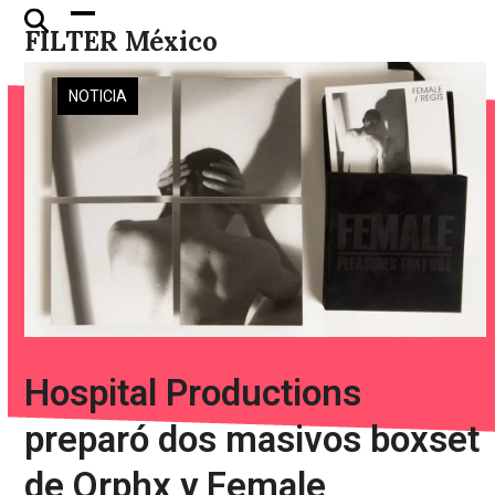
Skip
Open
Close
FILTER México
to
mobile
mobile
content
menu
menu
NOTICIA
Hospital Productions
preparó dos masivos boxset
de Orphx y Female