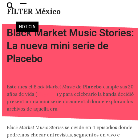
Skip
Open
Close
FILTER México
to
mobile
mobile
content
menu
menu
NOTICIA
Black Market Music Stories:
La nueva mini serie de
Placebo
Este mes el
Black Market Music
de
Placebo
cumple sus 20
años de vida (
sí, ya 20
) y para celebrarlo la banda decidió
presentar una mini serie documental donde exploran los
archivos de aquella era.
Black Market Music Stories
se divide en 4 episodios donde
podremos checar entrevistas, segmentos en vivo e