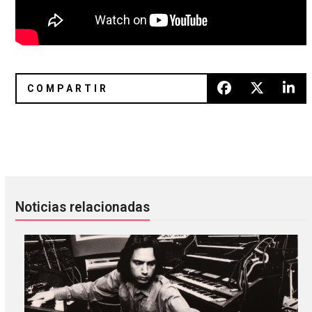
RIP VH1 Latinoamérica (2004 – 2020): El canal fue reempl
Clairo compartió un cover a «I’
Noticias relacionadas