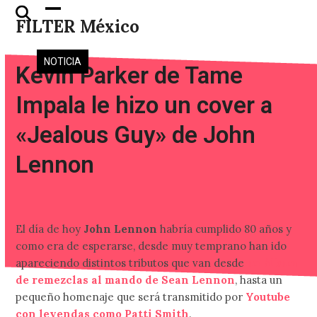
Skip
Open
Close
FILTER México
to
mobile
mobile
content
menu
menu
NOTICIA
Kevin Parker de Tame
Impala le hizo un cover a
«Jealous Guy» de John
Lennon
El día de hoy
John Lennon
habría cumplido 80 años y
como era de esperarse, desde muy temprano han ido
apareciendo distintos tributos que van desde
un álbum
de remezclas al mando de Sean Lennon
, hasta un
pequeño homenaje que será transmitido por
Youtube
con leyendas como Patti Smith
.