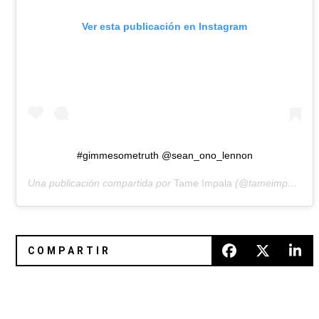
Ver esta publicación en Instagram
#gimmesometruth @sean_ono_lennon
Una publicación compartida por
Tame Impala
(@tameimpala) el
12 discos nuevos para el fin de semana
Angel Olsen reveló una nueva c