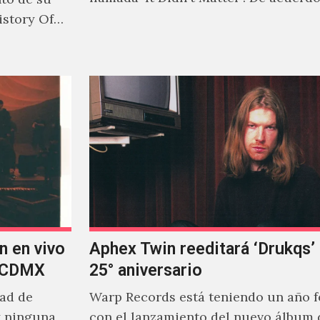
Jonny Pierce, esta es el primer…
istory Of
n en vivo
Aphex Twin reeditará ‘Drukqs’
n CDMX
25° aniversario
dad de
Warp Records está teniendo un año 
y ninguna
con el lanzamiento del nuevo álbum 