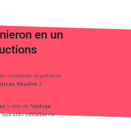
unieron en un
ductions
te constante al publicar
Vatican Shadow
y
ent
y uno de
Vatican
ue han sido editadas en