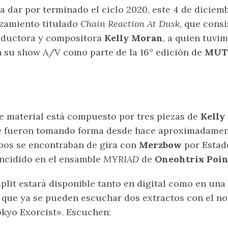
a dar por terminado el ciclo 2020, este 4 de dicie
zamiento titulado
Chain Reaction At Dusk
, que consi
oductora y compositora
Kelly Moran
, a quien tuvi
 su show A/V como parte de la 16° edición de
MUT
e material está compuesto por tres piezas de
Kelly
 fueron tomando forma desde hace aproximadament
os se encontraban de gira con
Merzbow
por Estad
ncidido en el ensamble
MYRIAD
de
Oneohtrix Poin
split estará disponible tanto en digital como en una 
 que ya se pueden escuchar dos extractos con el no
kyo Exorcist». Escuchen: