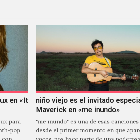
x en «It
niño viejo es el invitado especi
Maverick en «me inundo»
ux para
"me inundo" es una de esas canciones
nth-pop
desde el primer momento en que apar
o con
voces, nos hace parte de una poderos