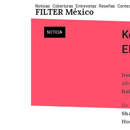
Skip
Noticias
Coberturas
Entrevistas
Reseñas
Conte
FILTER México
to
content
K
NOTICIA
E
Do
álb
Rai
De 
Sh
Ho