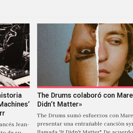
istoria
The Drums colaboró con Mareu
‘Machines’
Didn’t Matter»
rr
The Drums sumó esfuerzos con Mare
presentar una entrañable canción sy
rancés Jean-
llamada 'It Didn't Matter". De acuerd
nto de su