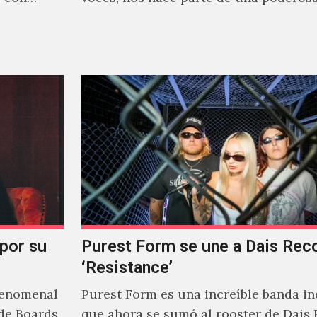
narrativa emocional…
 por su
Purest Form se une a Dais Rec
‘Resistance’
fenomenal
Purest Form es una increíble banda in
de Boards
que ahora se sumó al rooster de Dais