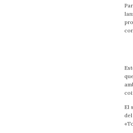
Par
lan
pr
con
Est
que
amb
coi
El 
del
«To