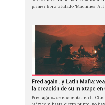
primer libro titulado 'Machines: A H
Electronic Music', donde explora…
Fred again.. y Latin Mafia: vea
la creación de su mixtape e
Fred again.. se encuentra en la Ciu
México y, hasta cierto punto, no ha