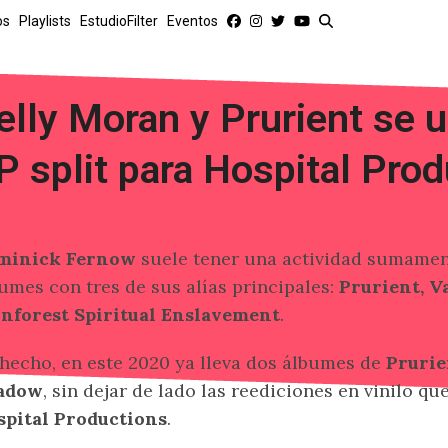
os
Playlists
EstudioFilter
Eventos
elly Moran y Prurient se 
P split para Hospital Pro
minick Fernow
suele tener una actividad sumamen
umes con tres de sus alías principales:
Prurient, 
nforest Spiritual Enslavement
.
hecho, en este 2020 ya lleva dos álbumes de
Pruri
adow
, sin dejar de lado las reediciones en vinilo q
spital Productions
.