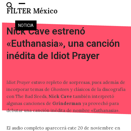
Skip
Open
Close
FILTER México
to
mobile
mobile
content
menu
menu
NOTICIA
Nick Cave estrenó
«Euthanasia», una canción
inédita de Idiot Prayer
Idiot Prayer
estuvo repleto de sorpresas, pues además de
incorporar temas de
Ghosteen
y clásicos de la discografía
con The Bad Seeds,
Nick Cave
también interpretó
algunas canciones de
Grinderman
ya provechó para
debutar una canción inédita de nombre «Euthanasia».
El audio completo aparecerá este 20 de noviembre en