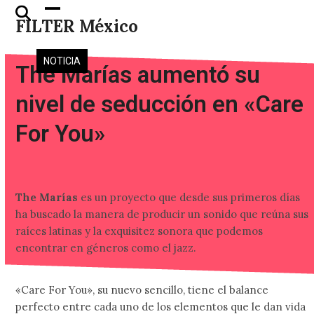
Skip
Open
Close
FILTER México
to
mobile
mobile
content
menu
menu
NOTICIA
The Marías aumentó su
nivel de seducción en «Care
For You»
The Marías
es un proyecto que desde sus primeros días
ha buscado la manera de producir un sonido que reúna sus
raíces latinas y la exquisitez sonora que podemos
encontrar en géneros como el jazz.
«Care For You», su nuevo sencillo, tiene el balance
perfecto entre cada uno de los elementos que le dan vida