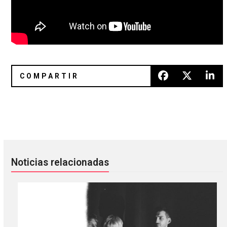
Caciotone nos enamora con el lo-fi de “No lo voy a negar”
Prado y Erihka presentan “By M
Noticias relacionadas