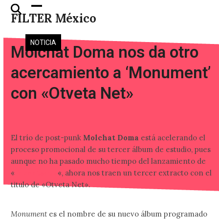
Skip
Open
Close
FILTER México
to
mobile
mobile
content
menu
menu
NOTICIA
Molchat Doma nos da otro
acercamiento a ‘Monument’
con «Otveta Net»
El trío de post-punk
Molchat Doma
está acelerando el
proceso promocional de su tercer álbum de estudio, pues
aunque no ha pasado mucho tiempo del lanzamiento de
«
Discoteque
«, ahora nos traen un tercer extracto con el
titulo de «Otveta Net».
Monument
es el nombre de su nuevo álbum programado