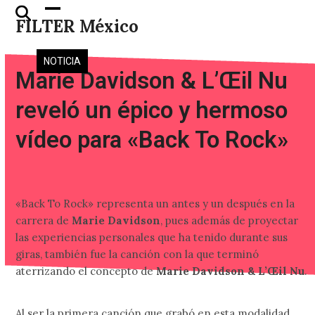
Skip
Open
Close
FILTER México
to
mobile
mobile
content
menu
menu
NOTICIA
Marie Davidson & L’Œil Nu
reveló un épico y hermoso
vídeo para «Back To Rock»
«Back To Rock» representa un antes y un después en la
carrera de
Marie Davidson
, pues además de proyectar
las experiencias personales que ha tenido durante sus
giras, también fue la canción con la que terminó
aterrizando el concepto de
Marie Davidson & L’Œil Nu
.
Al ser la primera canción que grabó en esta modalidad