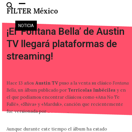
Skip
Open
Close
FILTER México
to
mobile
mobile
content
menu
menu
NOTICIA
¡El ‘Fontana Bella’ de Austin
TV llegará plataformas de
streaming!
Hace 13 años
Austin TV
puso a la venta su clásico
Fontana
Bella
, un álbum publicado por
Terricolas Imbéciles
y en
el que podíamos encontrar clásicos como «Ana No Te
Fallé», «Shiva» y «Marduk», canción que recientemente
fue versionada por
DJ Perro
.
Aunque durante este tiempo el álbum ha estado