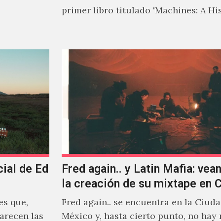
primer libro titulado 'Machines: A Hi
Electronic Music', donde explora…
cial de Ed
Fred again.. y Latin Mafia: vean
la creación de su mixtape en
es que,
Fred again.. se encuentra en la Ciud
arecen las
México y, hasta cierto punto, no hay