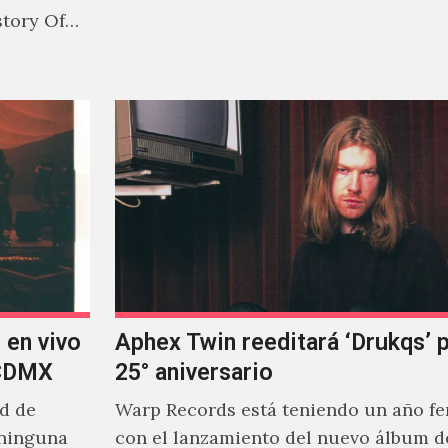
Jonny Pierce, esta es el primer…
story Of
 en vivo
Aphex Twin reeditará ‘Drukqs’ 
 CDMX
25° aniversario
ad de
Warp Records está teniendo un año f
 ninguna
con el lanzamiento del nuevo álbum d