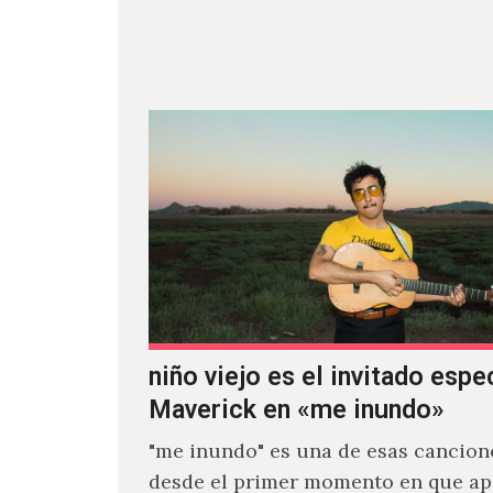
venía el nombre de 'ZIRP!'…
niño viejo es el invitado espe
Maverick en «me inundo»
"me inundo" es una de esas cancion
desde el primer momento en que ap