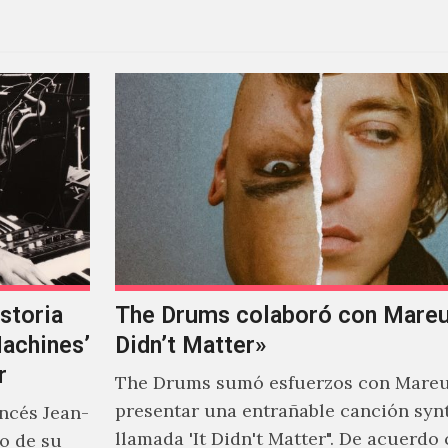
storia
The Drums colaboró con Mareux
Machines’
Didn’t Matter»
r
The Drums sumó esfuerzos con Mareu
presentar una entrañable canción syn
ancés Jean-
llamada 'It Didn't Matter". De acuerdo
to de su