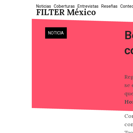
Skip
Noticias
Coberturas
Entrevistas
Reseñas
Conte
FILTER México
to
content
B
NOTICIA
c
Reg
se 
que
Ho
Com
com
Too