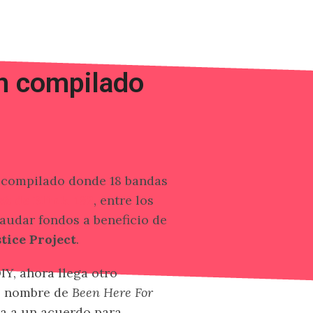
n compilado
 compilado donde 18 bandas
ch
de Blink-182
, entre los
caudar fondos a beneficio de
tice Project
.
Y, ahora llega otro
l nombre de
Been Here For
a a un acuerdo para