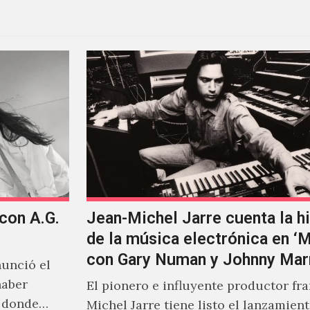
 con A.G.
Jean-Michel Jarre cuenta la hi
de la música electrónica en ‘
con Gary Numan y Johnny Mar
unció el
haber
El pionero e influyente productor fr
s donde
Michel Jarre tiene listo el lanzamien