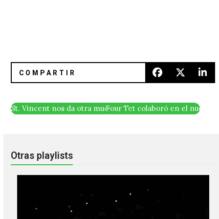
St. Vincent nos da otra muestra de ‘Daddy’s Home’ con «
Four Tet colaboró en el nuevo se
Otras playlists