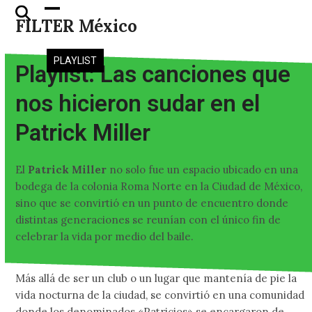
Skip
Open
Close
FILTER México
to
mobile
mobile
content
menu
menu
PLAYLIST
Playlist: Las canciones que
nos hicieron sudar en el
Patrick Miller
El
Patrick Miller
no solo fue un espacio ubicado en una
bodega de la colonia Roma Norte en la Ciudad de México,
sino que se convirtió en un punto de encuentro donde
distintas generaciones se reunían con el único fin de
celebrar la vida por medio del baile.
Más allá de ser un club o un lugar que mantenía de pie la
vida nocturna de la ciudad, se convirtió en una comunidad
donde los denominados «Patricios» se encargaron de