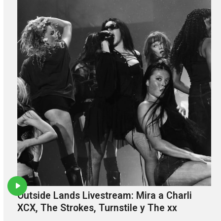
Outside Lands Livestream: Mira a Charli
XCX, The Strokes, Turnstile y The xx