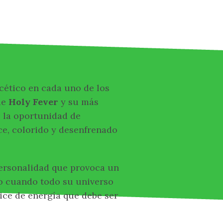
ético en cada uno de los
de
Holy Fever
y su más
o la oportunidad de
ce, colorido y desenfrenado
personalidad que provoca un
o cuando todo su universo
ice de energía que debe ser