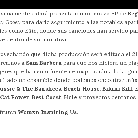
ximamente estará presentando un nuevo EP de
Beg
y Gooey
para darle seguimiento a las notables apar
ries como
Elite
, donde sus canciones han servido p
ve dentro de su narrativa.
ovechando que dicha producción será editada el 21
ercamos a
Sam Barbera
para que nos hiciera un play
eres que han sido fuente de inspiración a lo largo
sultado un ensamble donde podemos encontrar mús
uxsie & The Banshees, Beach House, Bikini Kill, 
 Cat Power, Best Coast, Hole
y proyectos cercanos
fruten
Womxn Inspiring Us
.