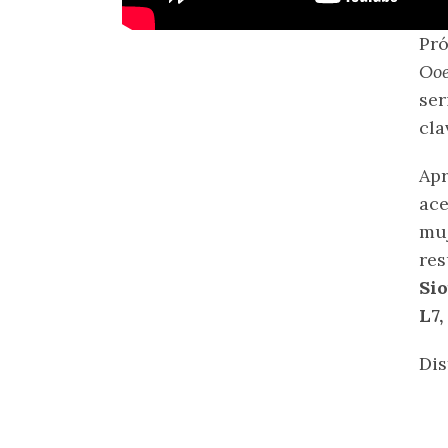
Pró
Ooe
se
cla
Apr
ac
muj
re
Sio
L7,
Dis