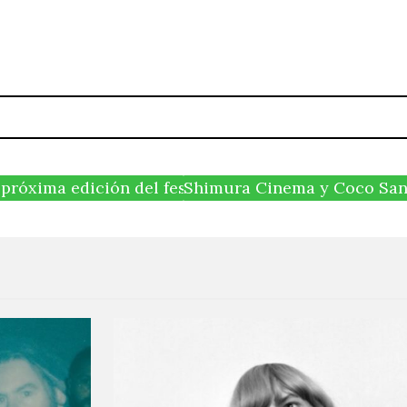
próxima edición del festival Trópico
Shimura Cinema y Coco Sant