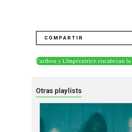
Caribou y L’Impératrice encabezan la 
Otras playlists