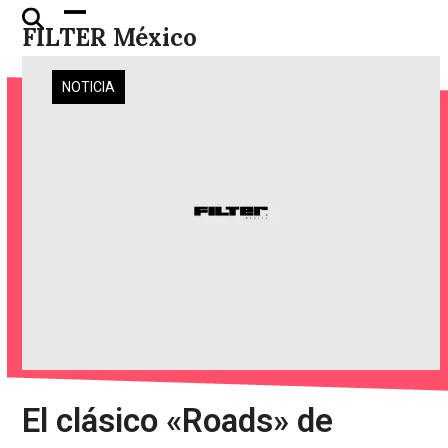
Skip
Open
Close
FILTER México
to
mobile
mobile
content
menu
menu
NOTICIA
El clásico «Roads» de