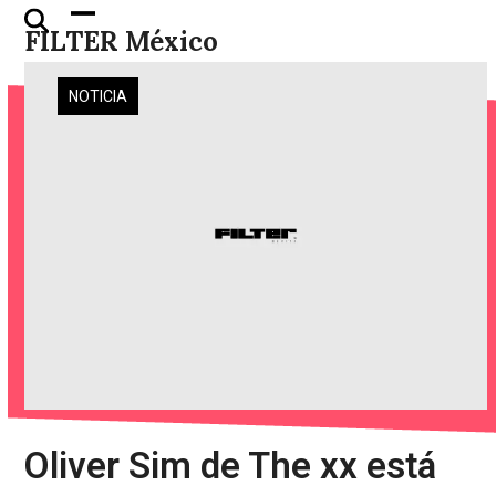
Skip
Open
Close
FILTER México
to
mobile
mobile
content
menu
menu
NOTICIA
Oliver Sim de The xx está