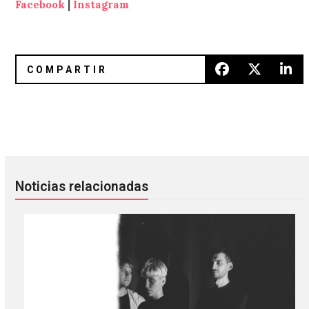
Facebook
|
Instagram
Chelsea Wolfe y Tyler Bates hicieron el soundtrack de ‘X’, l
El Odio Ya Pasó De Moda: El nue
Noticias relacionadas