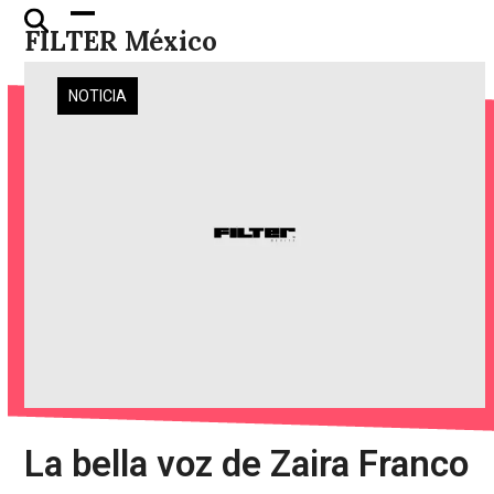
Skip
Open
Close
FILTER México
to
mobile
mobile
content
menu
menu
NOTICIA
La bella voz de Zaira Franco