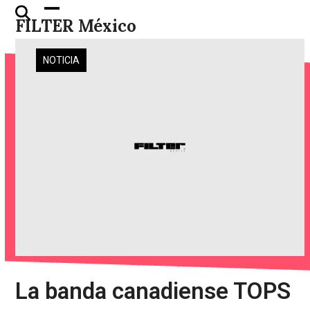
Skip
Open
Close
FILTER México
to
mobile
mobile
content
menu
menu
NOTICIA
La banda canadiense TOPS