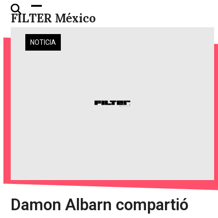
Skip
Open
Close
FILTER México
to
mobile
mobile
content
menu
menu
NOTICIA
Damon Albarn compartió