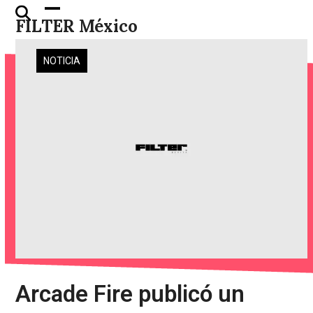
Skip
Open
Close
FILTER México
to
mobile
mobile
content
menu
menu
NOTICIA
Arcade Fire publicó un