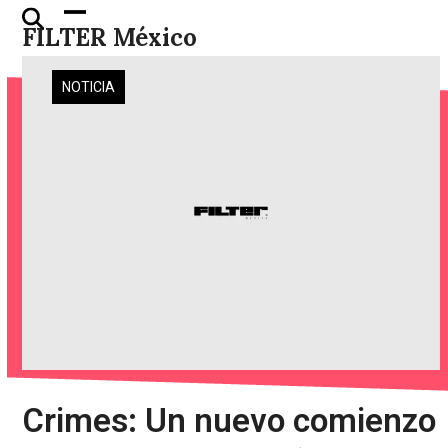
Skip
Open
Close
FILTER México
to
mobile
mobile
content
menu
menu
NOTICIA
Crimes: Un nuevo comienzo