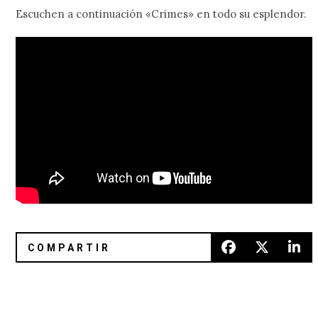
Escuchen a continuación «Crimes» en todo su esplendor.
Hot Chip anunció el álbum ‘Freakout/Release’ con colabo
Entre la oscuridad y la tranquili