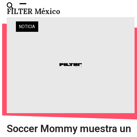
Skip
Open
Close
FILTER México
to
mobile
mobile
content
menu
menu
NOTICIA
Soccer Mommy muestra un