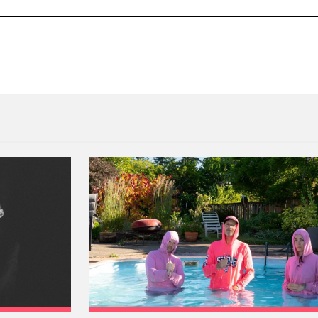
on Drab Majesty
El hijo adoptivo de Die Ant