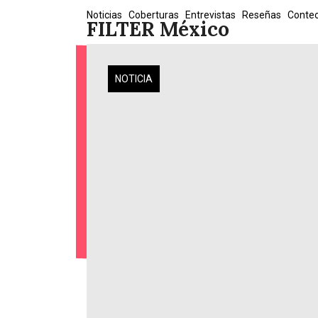
Skip
Noticias
Coberturas
Entrevistas
Reseñas
Conte
FILTER México
to
content
NOTICIA