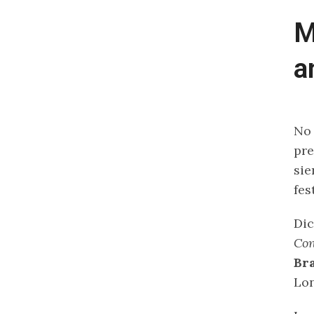
M
a
No
pre
sie
fes
Dic
Co
Br
Lon