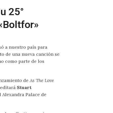
u 25°
 «Boltfor»
só a nuestro país para
nto de una nueva canción se
o como parte de los
lanzamiento de
As The Love
 editará
Stuart
l Alexandra Palace de