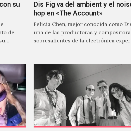
con su
Dis Fig va del ambient y el noise
hop en «The Account»
de
Felicia Chen, mejor conocida como Dis
nto de
una de las productoras y compositor
 su
sobresalientes de la electrónica expe
al abordar distintos estilos que…