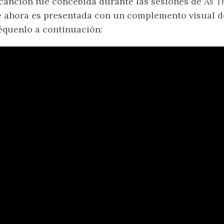
canción fue concebida durante las sesiones de
As T
 ahora es presentada con un complemento visual d
quenlo a continuación: