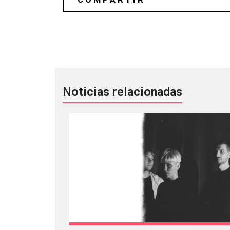
The KVB anunció un EP de remixes c
Noticias relacionadas