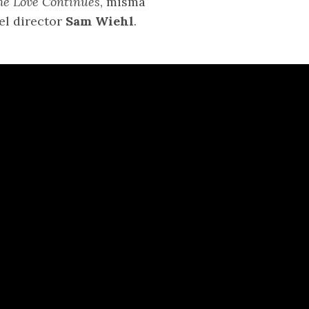
he Love Continues
, misma
el director
Sam Wiehl
.