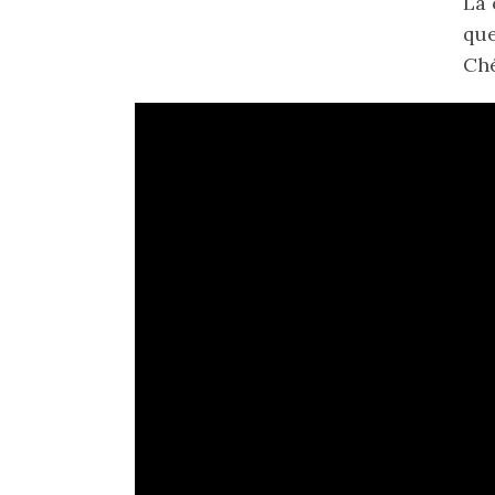
La 
que
Ché