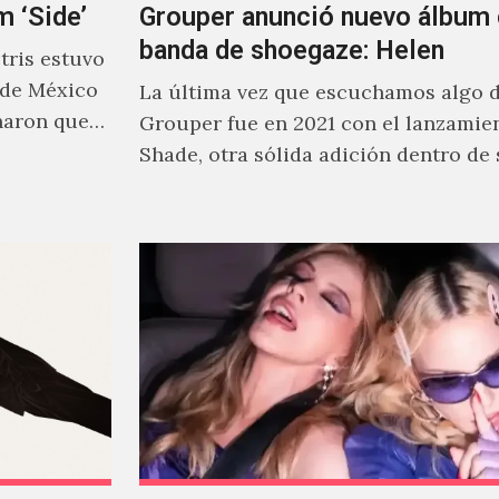
m ‘Side’
Grouper anunció nuevo álbum 
banda de shoegaze: Helen
ris estuvo
 de México
La última vez que escuchamos algo 
naron que
Grouper fue en 2021 con el lanzamie
Shade, otra sólida adición dentro de
cautivante repertorio y,…