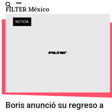
Skip
Open
Close
FILTER México
to
mobile
mobile
content
menu
menu
NOTICIA
Boris anunció su regreso a