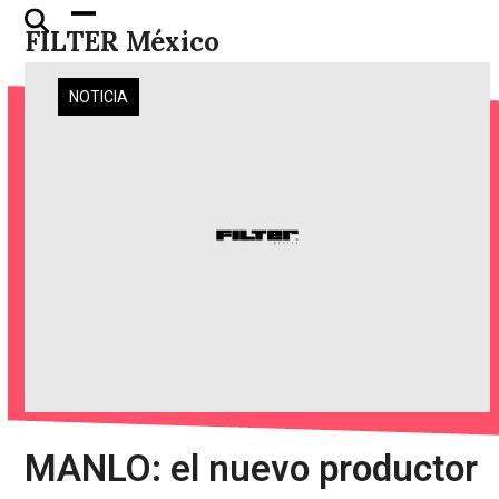
Skip
Open
Close
FILTER México
to
mobile
mobile
content
menu
menu
NOTICIA
MANLO: el nuevo productor