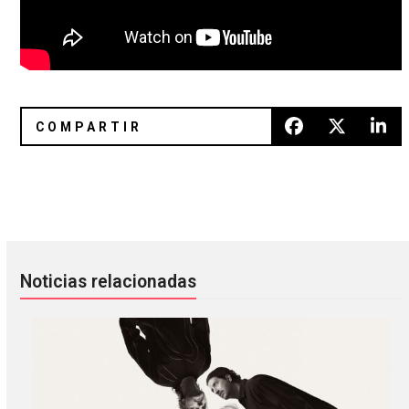
El soundtrack de ‘Lost Highway’ fue reeditado por su 25 ani
REDYKAL: numerología y la mater
Noticias relacionadas