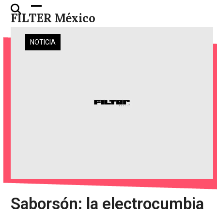
Skip
Open
Close
FILTER México
to
mobile
mobile
content
menu
menu
NOTICIA
Saborsón: la electrocumbia