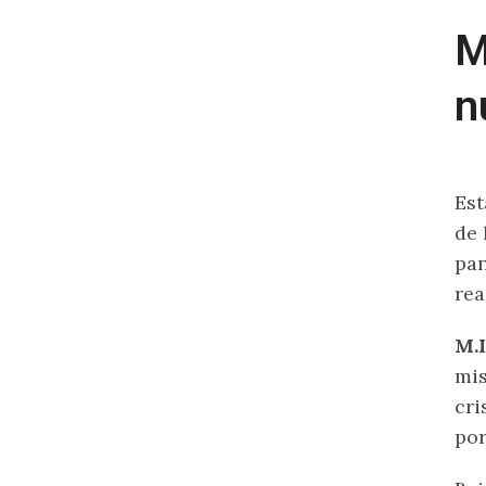
M
n
Est
de 
pan
rea
M.I
mis
cri
por