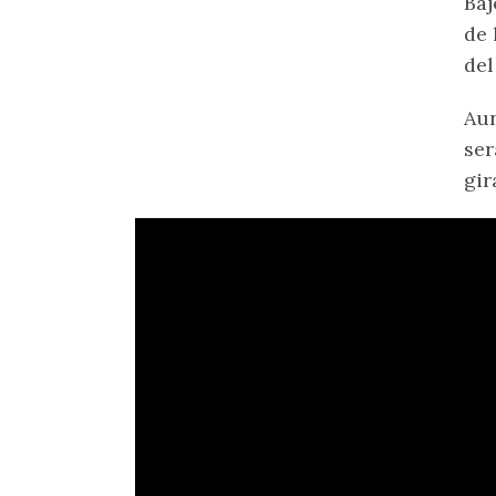
Baj
de 
del
Aun
ser
gir