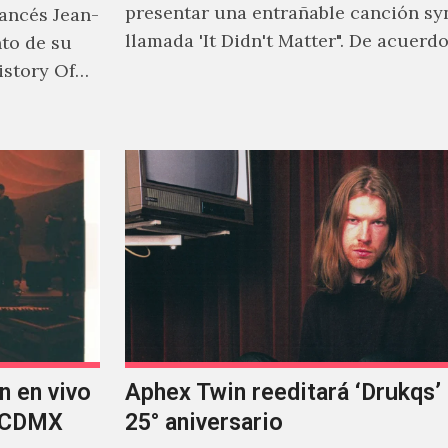
presentar una entrañable canción sy
rancés Jean-
llamada 'It Didn't Matter". De acuerd
nto de su
Jonny Pierce, esta es el primer…
istory Of
n en vivo
Aphex Twin reeditará ‘Drukqs’
n CDMX
25° aniversario