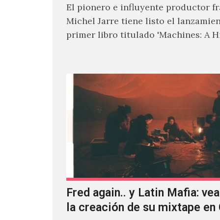
El pionero e influyente productor f
Michel Jarre tiene listo el lanzamie
primer libro titulado 'Machines: A H
Electronic Music', donde explora…
Fred again.. y Latin Mafia: vea
la creación de su mixtape e