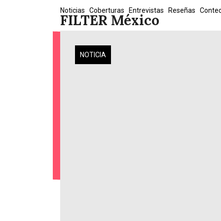
Skip
Noticias
Coberturas
Entrevistas
Reseñas
Conte
FILTER México
to
content
NOTICIA