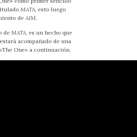
One» como primer sencillo
titulado
MATA
, esto luego
miento de
AIM
.
no de
MATA
, es un hecho que
estará acompañado de una
 «The One» a continuación.