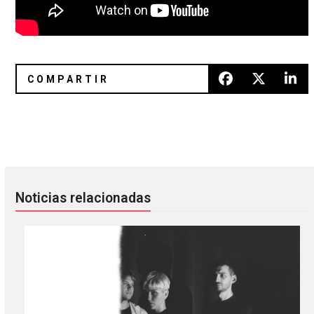
Tame Impala le hizo un cover a “Last Nite” de The Strokes
Blue Hawaii combina el house y
Noticias relacionadas