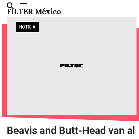
Skip
Open
Close
FILTER México
to
mobile
mobile
content
menu
menu
NOTICIA
Beavis and Butt-Head van al