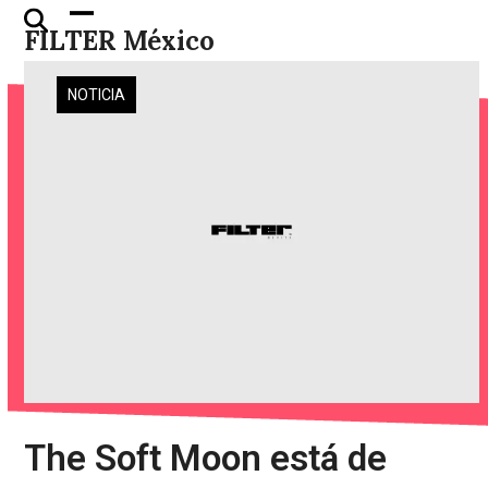
Skip
Open
Close
FILTER México
to
mobile
mobile
content
menu
menu
NOTICIA
The Soft Moon está de