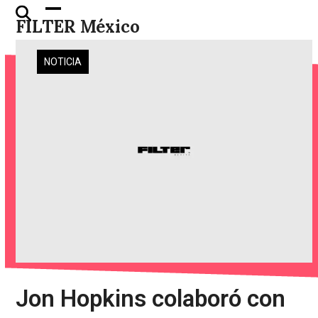
Skip
Open
Close
FILTER México
to
mobile
mobile
content
menu
menu
NOTICIA
Jon Hopkins colaboró con