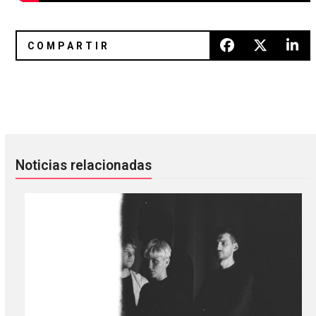
FKA twigs está estrenando el sencillo «Killer»
Kaitlyn Aurelia Smith nos hace pa
Noticias relacionadas