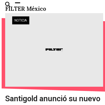
Skip
Open
Close
FILTER México
to
mobile
mobile
content
menu
menu
NOTICIA
Santigold anunció su nuevo