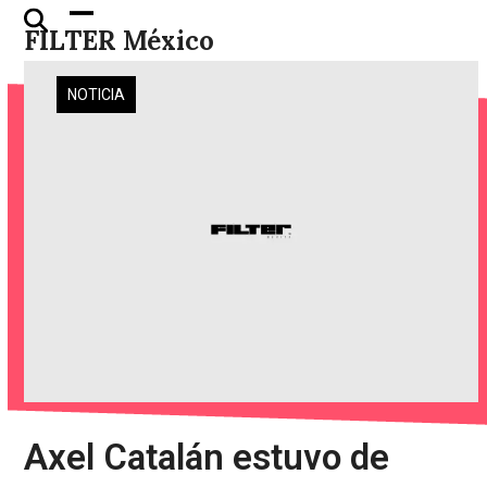
Skip
Open
Close
FILTER México
to
mobile
mobile
content
menu
menu
NOTICIA
Axel Catalán estuvo de