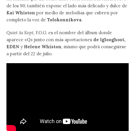
de los 90, también expone el lado más delicado y dulce de
Kai Whiston
por medio de melodías que cubren por
completo la voz de
Tolokonnikova
.
Quiet As Kept, F.O.G.
es el nombre del álbum donde
aparece «Q» junto con más aportaciones
de Iglooghost,
EDEN
y
Helene Whiston
, mismo que podrá conseguirse
a partir del 22 de julio.