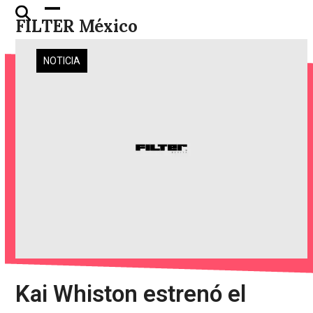
Skip
Open
Close
FILTER México
to
mobile
mobile
content
menu
menu
NOTICIA
Kai Whiston estrenó el