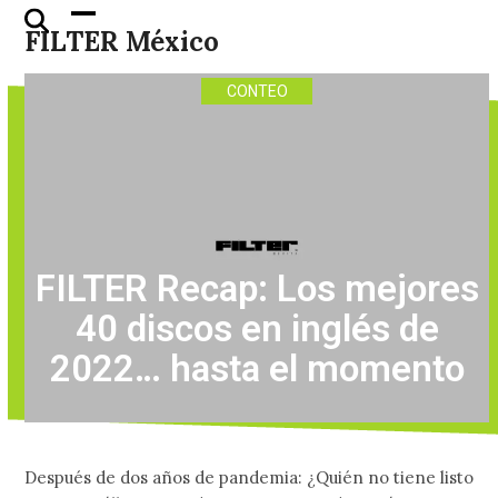
Skip
Open
Close
FILTER México
to
mobile
mobile
content
menu
menu
CONTEO
FILTER Recap: Los mejores
40 discos en inglés de
2022… hasta el momento
Después de dos años de pandemia: ¿Quién no tiene listo