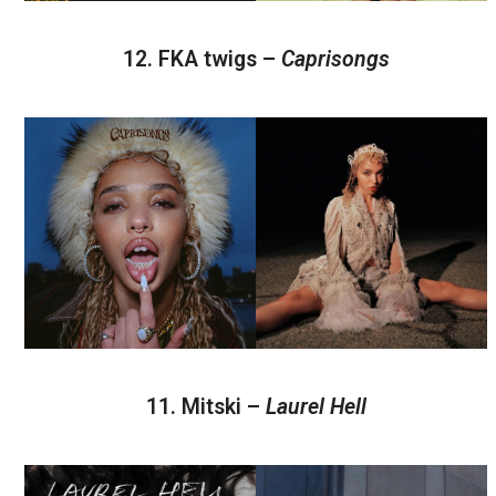
12. FKA twigs –
Caprisongs
11. Mitski –
Laurel Hell