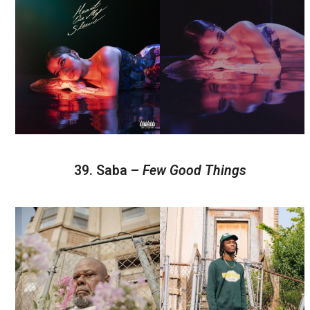
39. Saba –
Few Good Things