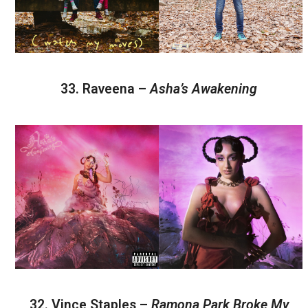
33. Raveena –
Asha’s Awakening
32. Vince Staples –
Ramona Park Broke My