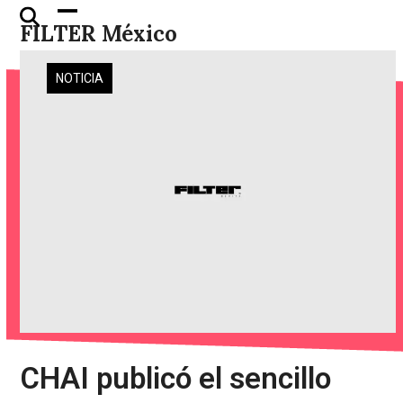
Skip
Open
Close
FILTER México
to
mobile
mobile
content
menu
menu
NOTICIA
CHAI publicó el sencillo