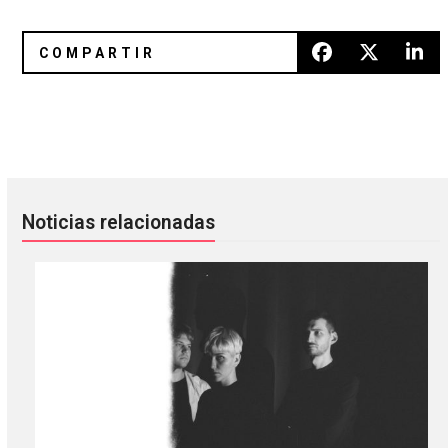
Panda Bear y Sonic Boom estrenaron el sencillo “Edge Of
Bbymutha reveló un nuevo EP co
Noticias relacionadas