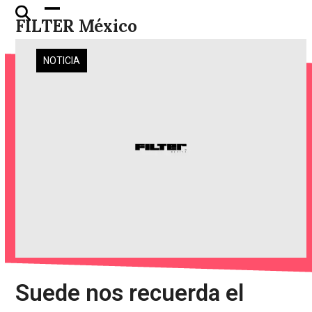
Skip
Open
Close
FILTER México
to
mobile
mobile
content
menu
menu
NOTICIA
Suede nos recuerda el