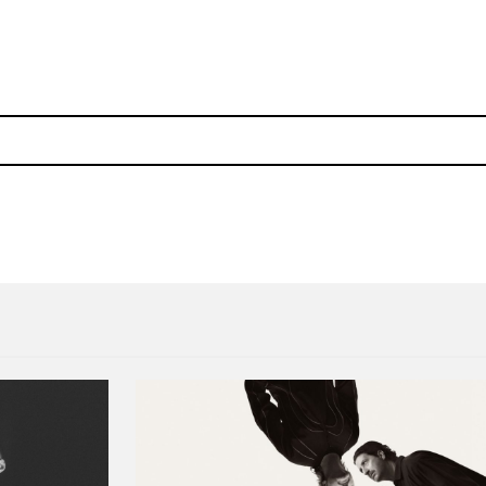
he Jewels, A$AP Rocky, Danger Mouse y Black Thoug
Arca y Shayne Oliver lanz