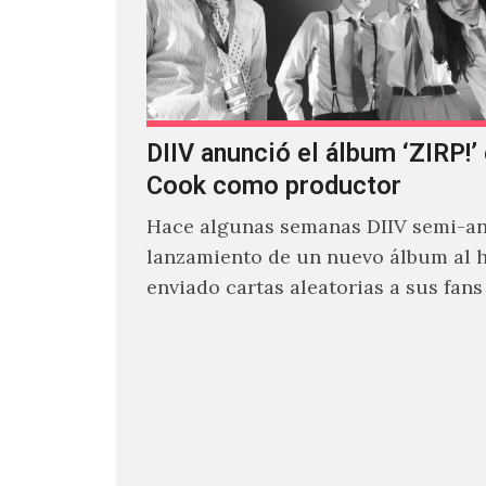
DIIV anunció el álbum ‘ZIRP!’
Cook como productor
Hace algunas semanas DIIV semi-an
lanzamiento de un nuevo álbum al 
enviado cartas aleatorias a sus fan
venía el nombre de 'ZIRP!'…