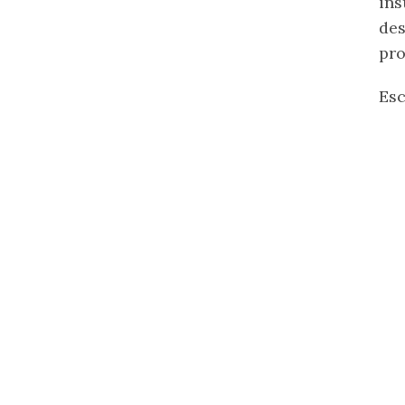
ins
de
pro
Esc