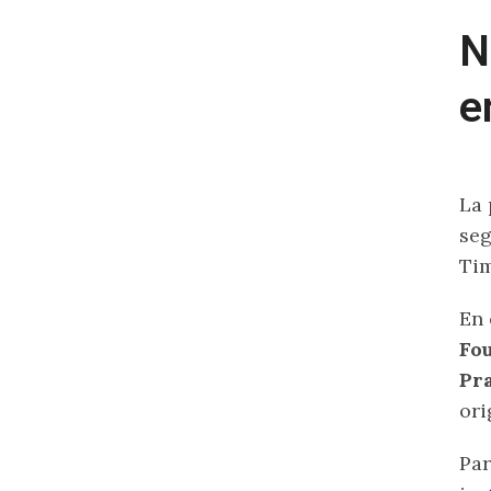
N
e
La 
seg
Tim
En 
Fo
Pr
ori
Par