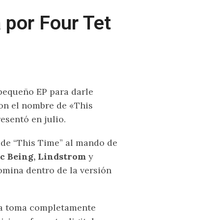
 por Four Tet
pequeño EP para darle
con el nombre de «This
esentó en julio.
s de “This Time” al mando de
c Being, Lindstrom
y
omina dentro de la versión
na toma completamente