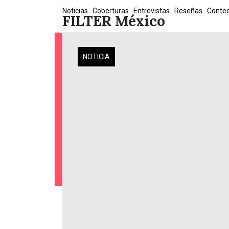
Skip
Noticias
Coberturas
Entrevistas
Reseñas
Conte
FILTER México
to
content
NOTICIA