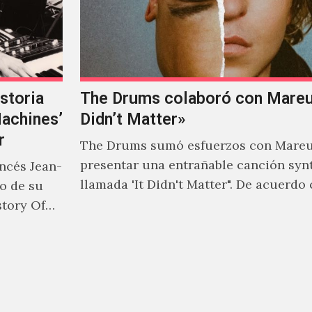
storia
The Drums colaboró con Mareux
Machines’
Didn’t Matter»
r
The Drums sumó esfuerzos con Mareu
presentar una entrañable canción syn
ancés Jean-
llamada 'It Didn't Matter". De acuerdo
to de su
Jonny Pierce, esta es el primer…
story Of