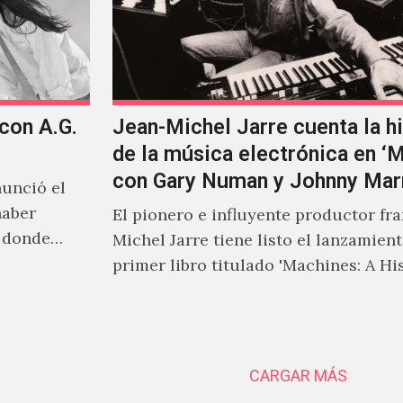
 con A.G.
Jean-Michel Jarre cuenta la hi
de la música electrónica en ‘
con Gary Numan y Johnny Mar
unció el
haber
El pionero e influyente productor fr
s donde
Michel Jarre tiene listo el lanzamien
primer libro titulado 'Machines: A Hi
Electronic Music', donde explora…
CARGAR MÁS