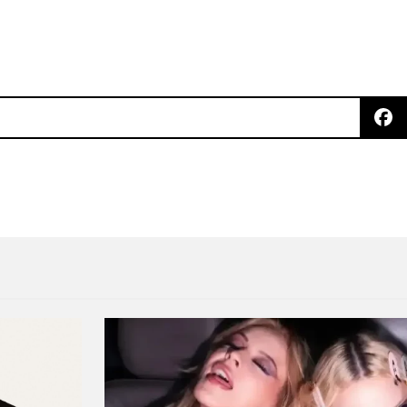
ht
arán un nuevo álbum como WENCH