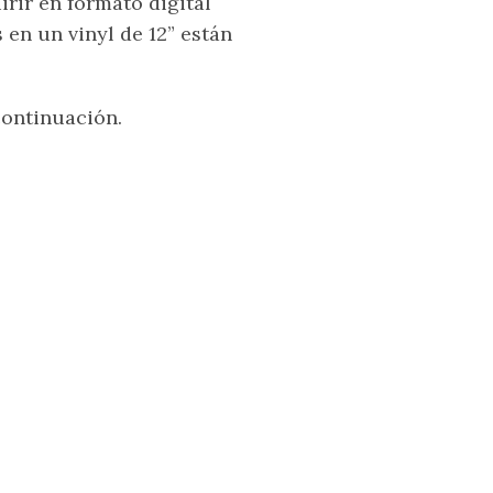
rir en formato digital
s en un vinyl de 12” están
ontinuación.