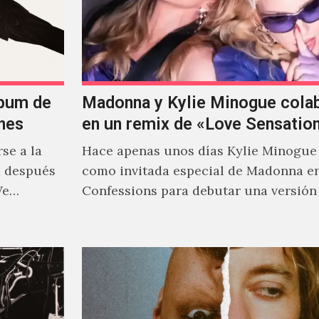
lbum de
Madonna y Kylie Minogue cola
nes
en un remix de «Love Sensatio
se a la
Hace apenas unos días Kylie Minogue
m después
como invitada especial de Madonna e
We…
Confessions para debutar una versión
de "Love Sensation", canción…