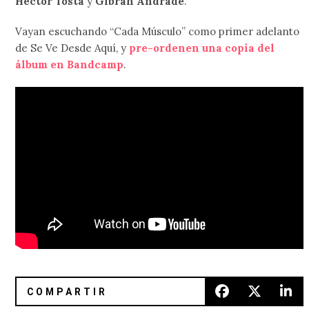
Héctor Tosta
y
Gibrán Andrade
.
Vayan escuchando “Cada Músculo” como primer adelanto
de Se Ve Desde Aquí, y
pre-ordenen una copia del
álbum en Bandcamp
.