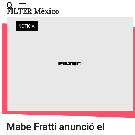
Skip
Open
Close
FILTER México
to
mobile
mobile
content
menu
menu
NOTICIA
Mabe Fratti anunció el