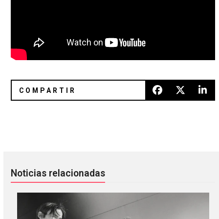
THUS LOVE: post-punk que celebra la diversidad sexual y 
Jessy Lanza, KMRU y Shacke rem
Noticias relacionadas