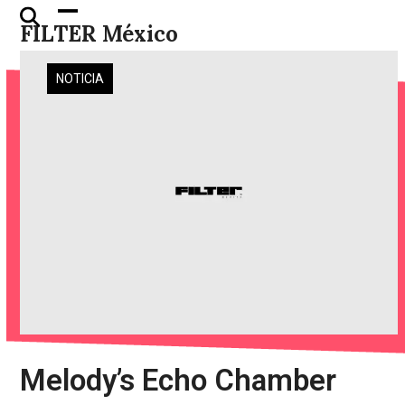
Skip
Open
Close
FILTER México
to
mobile
mobile
content
menu
menu
NOTICIA
Melody’s Echo Chamber