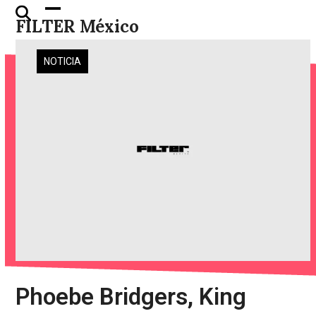
Skip
Open
Close
FILTER México
to
mobile
mobile
content
menu
menu
NOTICIA
Phoebe Bridgers, King