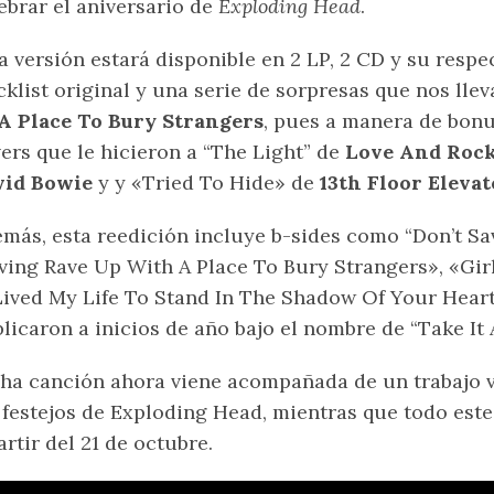
ebrar el aniversario de
Exploding Head
.
a versión estará disponible en 2 LP, 2 CD y su respe
cklist original y una serie de sorpresas que nos lle
A Place To Bury Strangers
, pues a manera de bonu
ers que le hicieron a “The Light” de
Love And Rock
vid Bowie
y y «Tried To Hide» de
13th Floor Elevat
más, esta reedición incluye b-sides como “Don’t Sav
ving Rave Up With A Place To Bury Strangers», «Girl
Lived My Life To Stand In The Shadow Of Your Hear
licaron a inicios de año bajo el nombre de “Take It A
ha canción ahora viene acompañada de un trabajo 
 festejos de Exploding Head, mientras que todo este
artir del 21 de octubre.