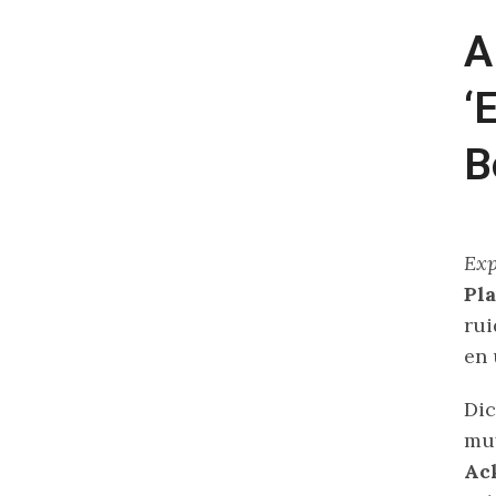
A
‘
B
Exp
Pl
rui
en 
Dic
muy
Ac