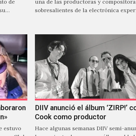
nto de
una de las productoras y compositor
 su
sobresalientes de la electrónica expe
al abordar distintos estilos que…
aboraron
DIIV anunció el álbum ‘ZIRP!’ c
on»
Cook como productor
e estuvo
Hace algunas semanas DIIV semi-anun