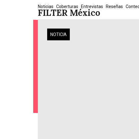
Skip
Noticias
Coberturas
Entrevistas
Reseñas
Conte
FILTER México
to
content
NOTICIA