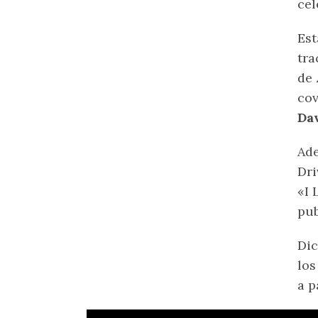
cel
Est
tra
de
cov
Da
Ade
Dri
«I 
pub
Dic
los
a p