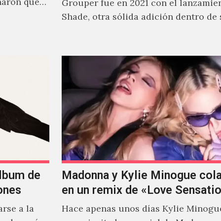
naron que
Grouper fue en 2021 con el lanzamie
Shade, otra sólida adición dentro de
cautivante repertorio y,…
álbum de
Madonna y Kylie Minogue col
ones
en un remix de «Love Sensati
rse a la
Hace apenas unos días Kylie Minogu