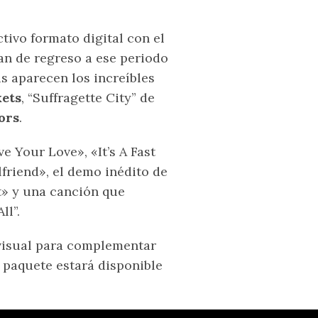
ctivo formato digital con el
van de regreso a ese periodo
s aparecen los increíbles
ets
, “Suffragette City” de
ors
.
e Your Love», «It’s A Fast
friend», el demo inédito de
t» y una canción que
ll”.
visual para complementar
 paquete estará disponible