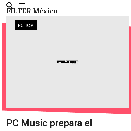
Skip
Open
Close
FILTER México
to
mobile
mobile
content
menu
menu
NOTICIA
PC Music prepara el