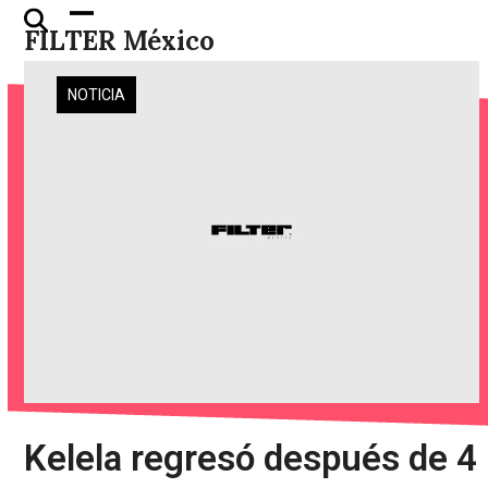
Skip
Open
Close
FILTER México
to
mobile
mobile
content
menu
menu
NOTICIA
Kelela regresó después de 4