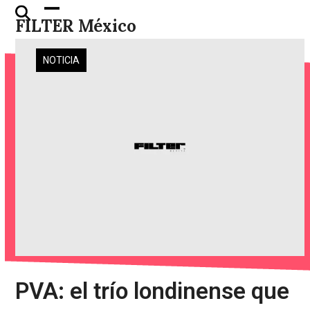
Skip
Open
Close
FILTER México
to
mobile
mobile
content
menu
menu
NOTICIA
PVA: el trío londinense que