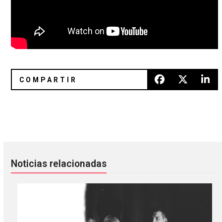
Gloria de Olivera y Dean Hurley evocan la magia de Cocteau
What’s new? 22 discos nuevos pa
Noticias relacionadas