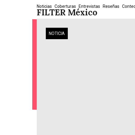
Skip
Noticias
Coberturas
Entrevistas
Reseñas
Conte
FILTER México
to
content
NOTICIA