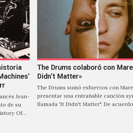
istoria
The Drums colaboró con Mareu
‘Machines’
Didn’t Matter»
rr
The Drums sumó esfuerzos con Mare
presentar una entrañable canción sy
rancés Jean-
llamada 'It Didn't Matter". De acuerd
nto de su
Jonny Pierce, esta es el primer…
istory Of