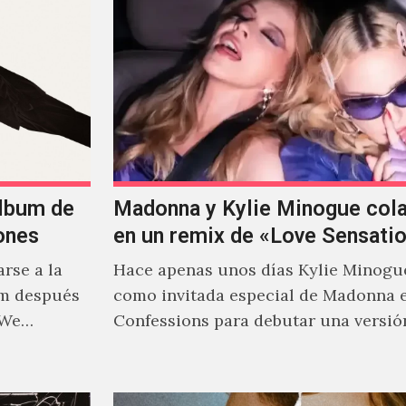
álbum de
Madonna y Kylie Minogue col
ones
en un remix de «Love Sensati
rse a la
Hace apenas unos días Kylie Minogu
um después
como invitada especial de Madonna 
 We…
Confessions para debutar una versió
de "Love Sensation", canción…