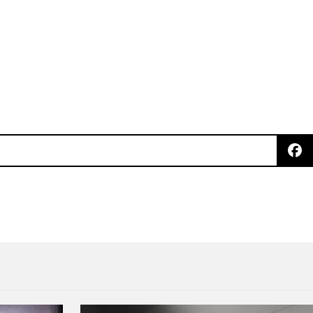
el)“
Light, West’ en el Foro Frontera