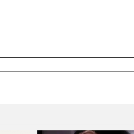
e Davidson en “Your Last Everything (Soft Crash Ang
Kerala Dust: la catarsis de ‘