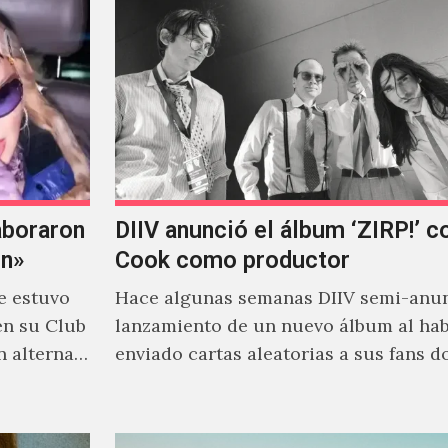
aboraron
DIIV anunció el álbum ‘ZIRP!’ c
on»
Cook como productor
e estuvo
Hace algunas semanas DIIV semi-anun
en su Club
lanzamiento de un nuevo álbum al ha
n alterna
enviado cartas aleatorias a sus fans 
venía el nombre de 'ZIRP!'…