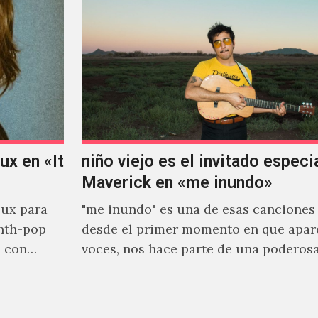
x en «It
niño viejo es el invitado especi
Maverick en «me inundo»
ux para
"me inundo" es una de esas canciones
nth-pop
desde el primer momento en que apar
o con
voces, nos hace parte de una poderos
narrativa emocional…